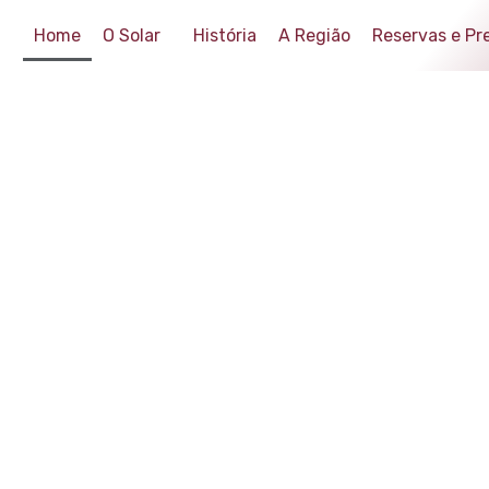
Home
O Solar
História
A Região
Reservas e Pr
O TURISMO DE
OLAR DO
VEIRA